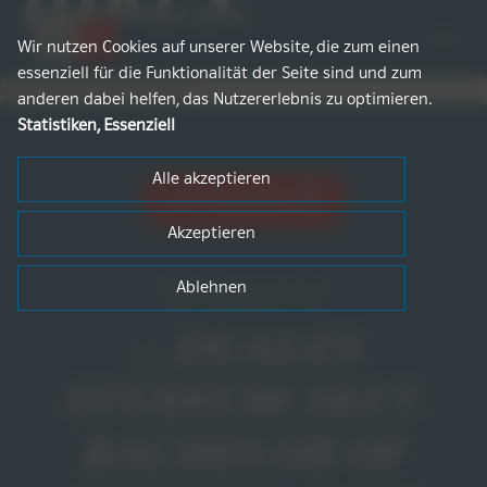
IHRES.
Zum
Inhalt
Wir nutzen Cookies auf unserer Website, die zum einen
springen
essenziell für die Funktionalität der Seite sind und zum
anderen dabei helfen, das Nutzererlebnis zu optimieren.
Statistiken, Essenziell
Alle akzeptieren
JETZT BEWERBEN
Akzeptieren
Wir suchen Sie
Ablehnen
DUALES
als:
STUDIUM 2027:
BACHELOR OF